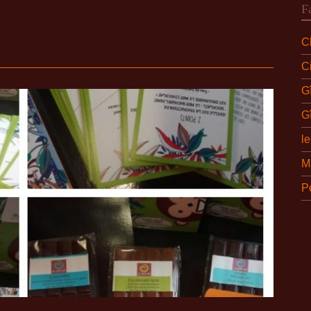
F
Ch
C
G
G
l
M
P