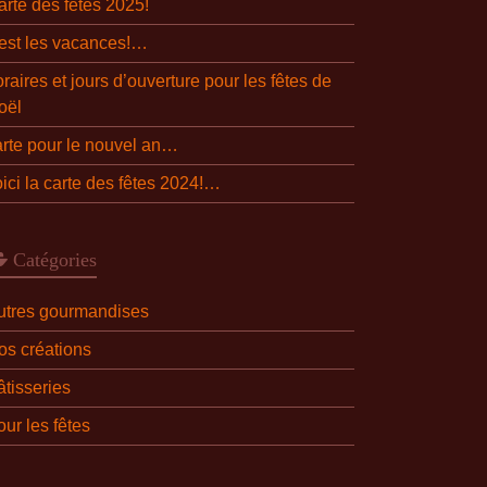
arte des fêtes 2025!
’est les vacances!…
raires et jours d’ouverture pour les fêtes de
oël
arte pour le nouvel an…
oici la carte des fêtes 2024!…
Catégories
utres gourmandises
os créations
âtisseries
ur les fêtes