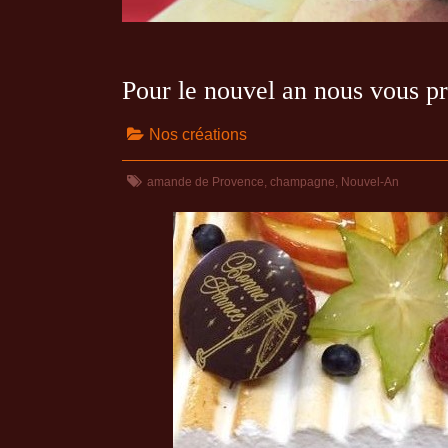
Pour le nouvel an nous vous p
Nos créations
amande de Provence
,
champagne
,
Nouvel-An