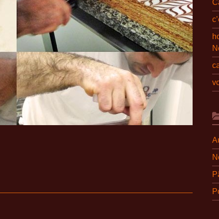
C
c
ho
N
c
v
A
N
P
Po