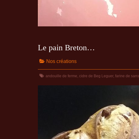
Le pain Breton…
Nos créations
andouille de ferme
,
cidre de Beg Leguer
,
farine de sarr