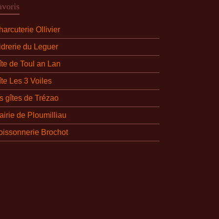
avoris
arcuterie Ollivier
idrerie du Leguer
îte de Toul an Lan
îte Les 3 Voiles
es gîtes de Trézao
airie de Ploumilliau
oissonnerie Brochot