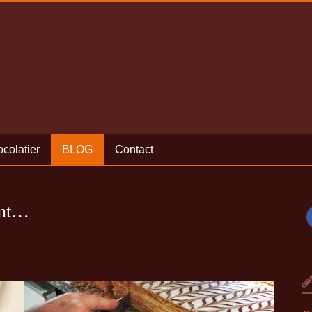
colatier
BLOG
Contact
ent…