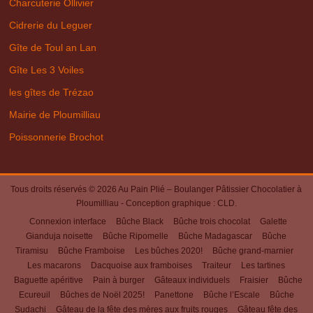
Charcuterie Ollivier
Cidrerie du Leguer
Gîte de Toul an Lan
Gîte Les 3 Voiles
les gîtes de Trézao
Mairie de Ploumilliau
Poissonnerie Brochot
Tous droits réservés © 2026
Au Pain Plié – Boulanger Pâtissier Chocolatier à
Ploumilliau
- Conception graphique :
CLD
.
Connexion interface
Bûche Black
Bûche trois chocolat
Galette
Gianduja noisette
Bûche Ripomelle
Bûche Madagascar
Bûche
Tiramisu
Bûche Framboise
Les bûches 2020!
Bûche grand-marnier
Les macarons
Dacquoise aux framboises
Traiteur
Les tartines
Baguette apéritive
Pain à burger
Gâteaux individuels
Fraisier
Bûche
Ecureuil
Bûches de Noël 2025!
Panettone
Bûche l’Escale
Bûche
Sudachi
Gâteau de la fête des mères aux fruits rouges
Gâteau fête des