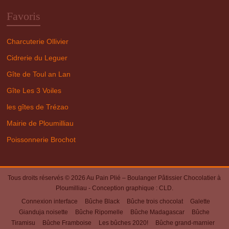
Favoris
Charcuterie Ollivier
Cidrerie du Leguer
Gîte de Toul an Lan
Gîte Les 3 Voiles
les gîtes de Trézao
Mairie de Ploumilliau
Poissonnerie Brochot
Tous droits réservés © 2026
Au Pain Plié – Boulanger Pâtissier Chocolatier à
Ploumilliau
- Conception graphique :
CLD
.
Connexion interface
Bûche Black
Bûche trois chocolat
Galette
Gianduja noisette
Bûche Ripomelle
Bûche Madagascar
Bûche
Tiramisu
Bûche Framboise
Les bûches 2020!
Bûche grand-marnier