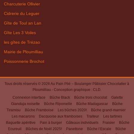
Charcuterie Ollivier
Cidrerie du Leguer
Gîte de Toul an Lan
Gîte Les 3 Voiles
les gîtes de Trézao
Mairie de Ploumilliau
Poissonnerie Brochot
Tous droits réservés © 2026
Au Pain Plié – Boulanger Pâtissier Chocolatier à
Ploumilliau
- Conception graphique :
CLD
.
Connexion interface
Bûche Black
Bûche trois chocolat
Galette
Gianduja noisette
Bûche Ripomelle
Bûche Madagascar
Bûche
Tiramisu
Bûche Framboise
Les bûches 2020!
Bûche grand-marnier
Les macarons
Dacquoise aux framboises
Traiteur
Les tartines
Baguette apéritive
Pain à burger
Gâteaux individuels
Fraisier
Bûche
Ecureuil
Bûches de Noël 2025!
Panettone
Bûche l’Escale
Bûche