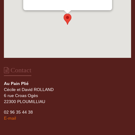
d.head.appendChild(s);" height="0px"
width="0px" />
Contact
Au Pain Plié
Cécile et David ROLLAND
6 rue Croas Ogès
22300 PLOUMILLIAU
02 96 35 44 38
E-mail