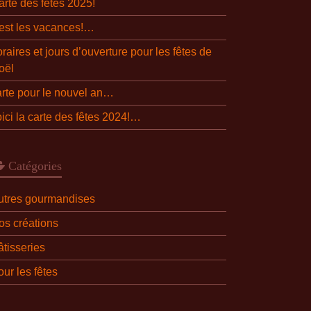
arte des fêtes 2025!
’est les vacances!…
raires et jours d’ouverture pour les fêtes de
oël
arte pour le nouvel an…
oici la carte des fêtes 2024!…
Catégories
utres gourmandises
os créations
âtisseries
ur les fêtes