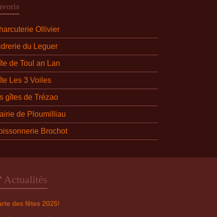
avoris
arcuterie Ollivier
idrerie du Leguer
îte de Toul an Lan
îte Les 3 Voiles
es gîtes de Trézao
airie de Ploumilliau
oissonnerie Brochot
Actualités
rte des fêtes 2025!