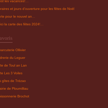
est les vacances!…
raires et jours d’ouverture pour les fêtes de Noël
rte pour le nouvel an…
ici la carte des fêtes 2024!…
avoris
arcuterie Ollivier
drerie du Leguer
te de Toul an Lan
te Les 3 Voiles
s gîtes de Trézao
irie de Ploumilliau
issonnerie Brochot