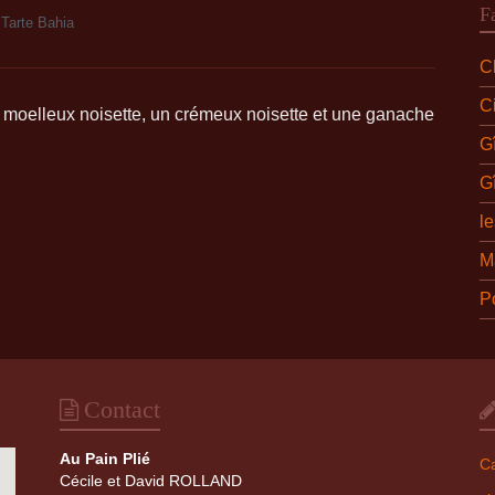
F
Tarte Bahia
Ch
C
it moelleux noisette, un crémeux noisette et une ganache
G
G
l
M
P
Contact
Au Pain Plié
Ca
Cécile et David ROLLAND