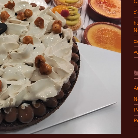
C
c
ho
N
c
v
A
N
P
Po