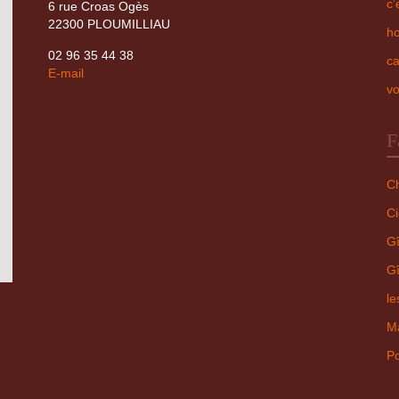
c’
6 rue Croas Ogès
22300 PLOUMILLIAU
ho
02 96 35 44 38
ca
E-mail
vo
F
Ch
Ci
Gî
Gî
le
Ma
Po