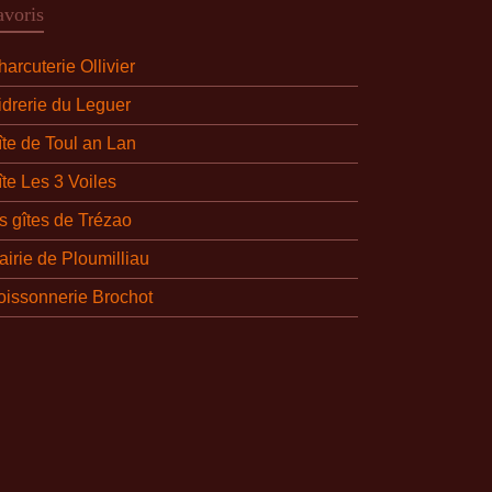
avoris
arcuterie Ollivier
idrerie du Leguer
îte de Toul an Lan
îte Les 3 Voiles
es gîtes de Trézao
airie de Ploumilliau
oissonnerie Brochot