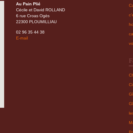
Au Pain Plié
Ca
Cécile et David ROLLAND
c’
6 rue Croas Ogès
22300 PLOUMILLIAU
ho
02 96 35 44 38
ca
E-mail
vo
F
Ch
Ci
Gî
Gî
le
Ma
Po