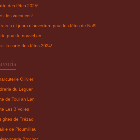
rte des fêtes 2025!
est les vacances!…
raires et jours d’ouverture pour les fêtes de Noël
rte pour le nouvel an…
ici la carte des fêtes 2024!…
avoris
arcuterie Ollivier
drerie du Leguer
te de Toul an Lan
te Les 3 Voiles
s gîtes de Trézao
irie de Ploumilliau
issonnerie Brochot