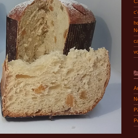
C
c
ho
N
c
v
A
N
P
Po