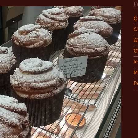
F
Ch
C
G
G
l
M
P