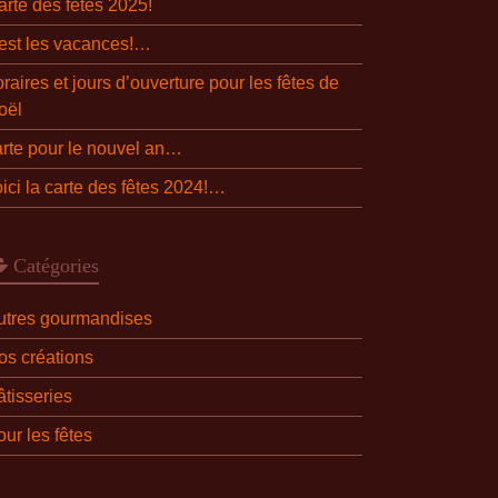
arte des fêtes 2025!
’est les vacances!…
raires et jours d’ouverture pour les fêtes de
oël
arte pour le nouvel an…
oici la carte des fêtes 2024!…
Catégories
utres gourmandises
os créations
âtisseries
ur les fêtes