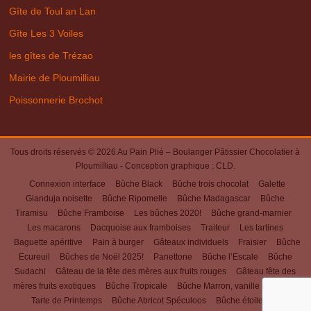
Gîte de Toul an Lan
Gîte Les 3 Voiles
les gîtes de Trézao
Mairie de Ploumilliau
Poissonnerie Brochot
Tous droits réservés © 2026
Au Pain Plié – Boulanger Pâtissier Chocolatier à
Ploumilliau
- Conception graphique :
CLD
.
Connexion interface
Bûche Black
Bûche trois chocolat
Galette
Gianduja noisette
Bûche Ripomelle
Bûche Madagascar
Bûche
Tiramisu
Bûche Framboise
Les bûches 2020!
Bûche grand-marnier
Les macarons
Dacquoise aux framboises
Traiteur
Les tartines
Baguette apéritive
Pain à burger
Gâteaux individuels
Fraisier
Bûche
Ecureuil
Bûches de Noël 2025!
Panettone
Bûche l’Escale
Bûche
Sudachi
Gâteau de la fête des mères aux fruits rouges
Gâteau fête des
mères fruits exotiques
Bûche Tropicale
Bûche Marron, vanille et cassis
Tarte de Printemps
Bûche Abricot Spéculoos
Bûche étoiles des