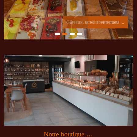
Gâteaux, tartes et entremets ...
1
2
3
4
Notre boutique …