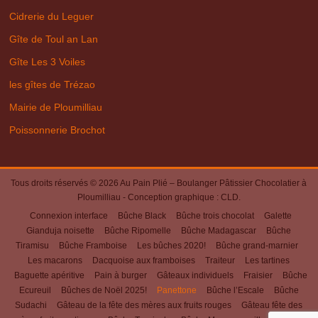
Cidrerie du Leguer
Gîte de Toul an Lan
Gîte Les 3 Voiles
les gîtes de Trézao
Mairie de Ploumilliau
Poissonnerie Brochot
Tous droits réservés © 2026
Au Pain Plié – Boulanger Pâtissier Chocolatier à
Ploumilliau
- Conception graphique :
CLD
.
Connexion interface
Bûche Black
Bûche trois chocolat
Galette
Gianduja noisette
Bûche Ripomelle
Bûche Madagascar
Bûche
Tiramisu
Bûche Framboise
Les bûches 2020!
Bûche grand-marnier
Les macarons
Dacquoise aux framboises
Traiteur
Les tartines
Baguette apéritive
Pain à burger
Gâteaux individuels
Fraisier
Bûche
Ecureuil
Bûches de Noël 2025!
Panettone
Bûche l’Escale
Bûche
Sudachi
Gâteau de la fête des mères aux fruits rouges
Gâteau fête des