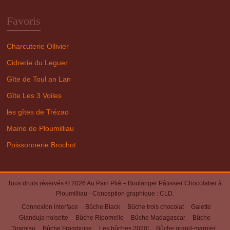
Favoris
Charcuterie Ollivier
Cidrerie du Leguer
Gîte de Toul an Lan
Gîte Les 3 Voiles
les gîtes de Trézao
Mairie de Ploumilliau
Poissonnerie Brochot
Tous droits réservés © 2026
Au Pain Plié – Boulanger Pâtissier Chocolatier à
Ploumilliau
- Conception graphique :
CLD
.
Connexion interface
Bûche Black
Bûche trois chocolat
Galette
Gianduja noisette
Bûche Ripomelle
Bûche Madagascar
Bûche
Tiramisu
Bûche Framboise
Les bûches 2020!
Bûche grand-marnier