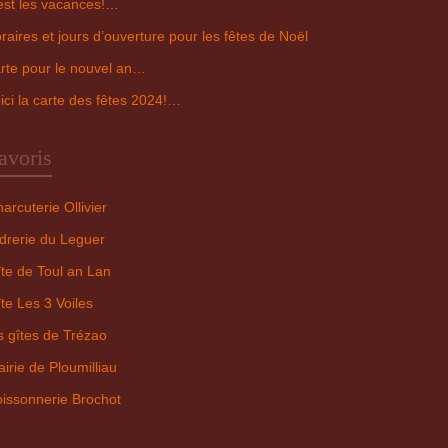
est les vacances!…
raires et jours d’ouverture pour les fêtes de Noël
rte pour le nouvel an…
ici la carte des fêtes 2024!…
avoris
arcuterie Ollivier
drerie du Leguer
te de Toul an Lan
te Les 3 Voiles
s gîtes de Trézao
irie de Ploumilliau
issonnerie Brochot