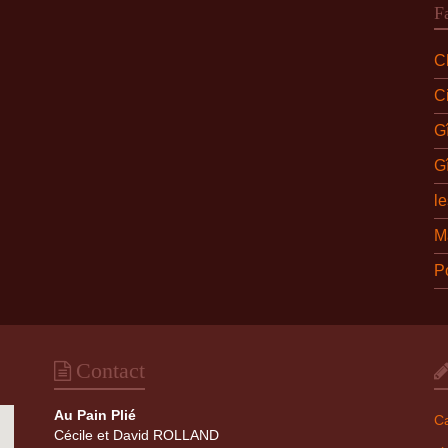
F
Ch
C
G
G
l
M
P
Contact
Au Pain Plié
Ca
Cécile et David ROLLAND