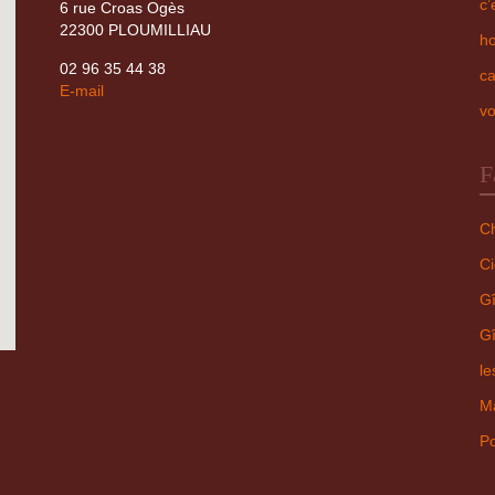
c’
6 rue Croas Ogès
22300 PLOUMILLIAU
ho
02 96 35 44 38
ca
E-mail
vo
F
Ch
Ci
Gî
Gî
le
Ma
Po