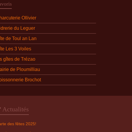
avoris
arcuterie Ollivier
idrerie du Leguer
îte de Toul an Lan
îte Les 3 Voiles
es gîtes de Trézao
airie de Ploumilliau
oissonnerie Brochot
Actualités
rte des fêtes 2025!