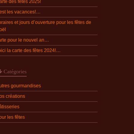
arte des fêtes 2025!
’est les vacances!…
raires et jours d’ouverture pour les fêtes de
oël
arte pour le nouvel an…
oici la carte des fêtes 2024!…
Catégories
utres gourmandises
os créations
âtisseries
ur les fêtes