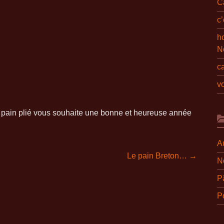
C
c
ho
N
c
v
u pain plié vous souhaite une bonne et heureuse année
A
Le pain Breton…
→
N
P
Po