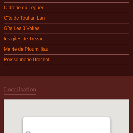
Cidrerie du Leguer
Gîte de Toul an Lan
Gîte Les 3 Voiles
les gîtes de Trézao
Mairie de Ploumilliau
Poissonnerie Brochot
Localisation