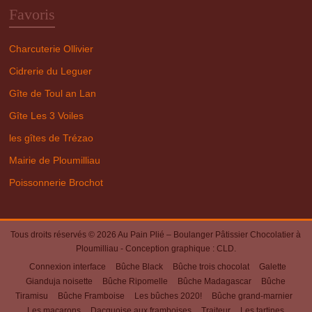
Favoris
Charcuterie Ollivier
Cidrerie du Leguer
Gîte de Toul an Lan
Gîte Les 3 Voiles
les gîtes de Trézao
Mairie de Ploumilliau
Poissonnerie Brochot
Tous droits réservés © 2026
Au Pain Plié – Boulanger Pâtissier Chocolatier à
Ploumilliau
- Conception graphique :
CLD
.
Connexion interface
Bûche Black
Bûche trois chocolat
Galette
Gianduja noisette
Bûche Ripomelle
Bûche Madagascar
Bûche
Tiramisu
Bûche Framboise
Les bûches 2020!
Bûche grand-marnier
Les macarons
Dacquoise aux framboises
Traiteur
Les tartines