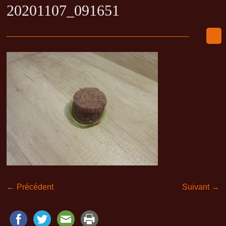
20201107_091651
← Précédent
Suivant →