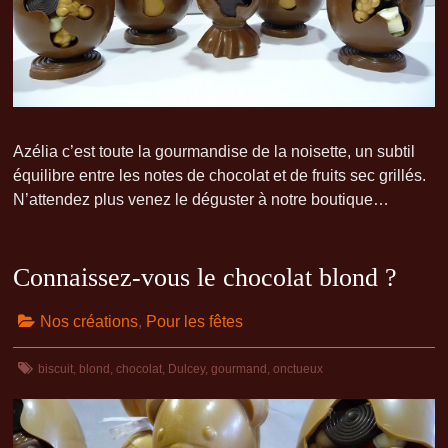
Azélia c’est toute la gourmandise de la noisette, un subtil
équilibre entre les notes de chocolat et de fruits sec grillés.
N’attendez plus venez le déguster à notre boutique…
Connaissez-vous le chocolat blond ?
Nos créations
,
Pour les fêtes
biscuit
,
blond
,
chocolat
,
Dulcey
,
gourmand
,
onctueux