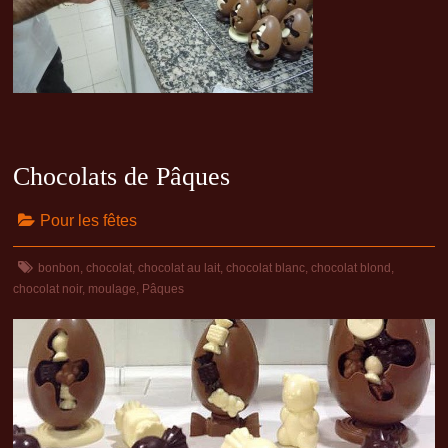
Chocolats de Pâques
Pour les fêtes
bonbon
,
chocolat
,
chocolat au lait
,
chocolat blanc
,
chocolat blond
,
chocolat noir
,
moulage
,
Pâques