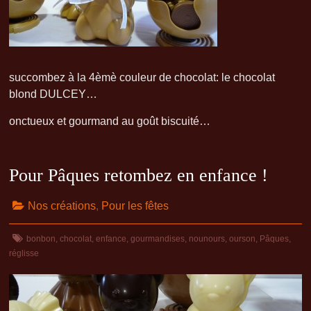
succombez à la 4èmè couleur de chocolat: le chocolat
blond DULCEY…
onctueux et gourmand au goût biscuité…
Pour Pâques retombez en enfance !
Nos créations
,
Pour les fêtes
bonbon
,
chocolat
,
enfance
,
gourmandises
,
nounours
,
ourson
,
Pâques
,
réglisse