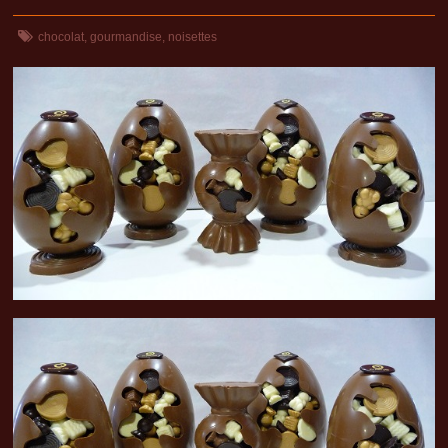
chocolat
,
gourmandise
,
noisettes