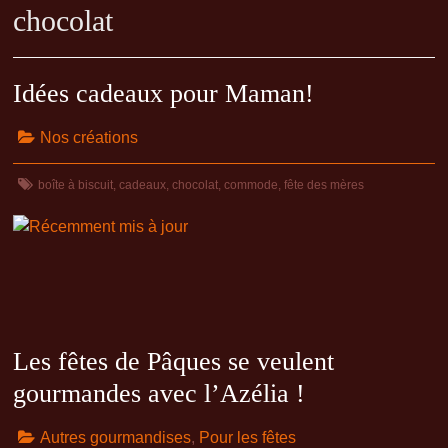
chocolat
Idées cadeaux pour Maman!
Nos créations
boîte à biscuit
,
cadeaux
,
chocolat
,
commode
,
fête des mères
Les fêtes de Pâques se veulent
gourmandes avec l’Azélia !
Autres gourmandises
,
Pour les fêtes