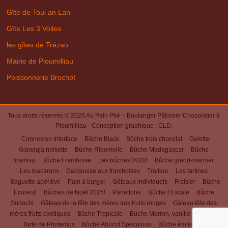
Gîte de Toul an Lan
Gîte Les 3 Voiles
les gîtes de Trézao
Mairie de Ploumilliau
Poissonnerie Brochot
Tous droits réservés © 2026
Au Pain Plié – Boulanger Pâtissier Chocolatier à
Ploumilliau
- Conception graphique :
CLD
.
Connexion interface
Bûche Black
Bûche trois chocolat
Galette
Gianduja noisette
Bûche Ripomelle
Bûche Madagascar
Bûche
Tiramisu
Bûche Framboise
Les bûches 2020!
Bûche grand-marnier
Les macarons
Dacquoise aux framboises
Traiteur
Les tartines
Baguette apéritive
Pain à burger
Gâteaux individuels
Fraisier
Bûche
Ecureuil
Bûches de Noël 2025!
Panettone
Bûche l’Escale
Bûche
Sudachi
Gâteau de la fête des mères aux fruits rouges
Gâteau fête des
mères fruits exotiques
Bûche Tropicale
Bûche Marron, vanille et cassis
Tarte de Printemps
Bûche Abricot Spéculoos
Bûche étoiles des