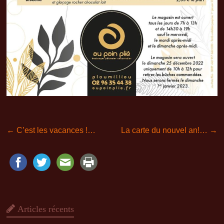
←
C’est les vacances !…
La carte du nouvel an!…
→
Articles récents