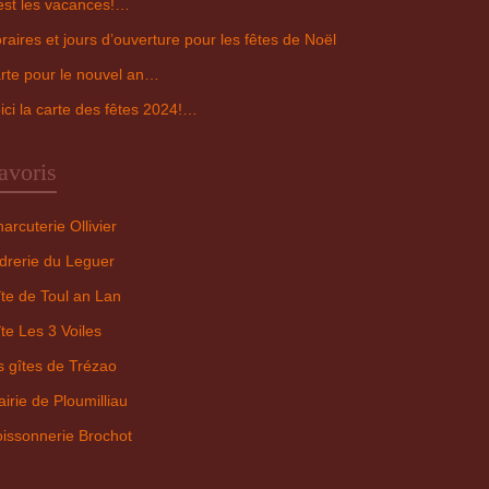
est les vacances!…
raires et jours d’ouverture pour les fêtes de Noël
rte pour le nouvel an…
ici la carte des fêtes 2024!…
avoris
arcuterie Ollivier
drerie du Leguer
te de Toul an Lan
te Les 3 Voiles
s gîtes de Trézao
irie de Ploumilliau
issonnerie Brochot