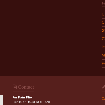
F
Ch
C
G
G
l
M
P
Contact
Au Pain Plié
Ca
Cécile et David ROLLAND