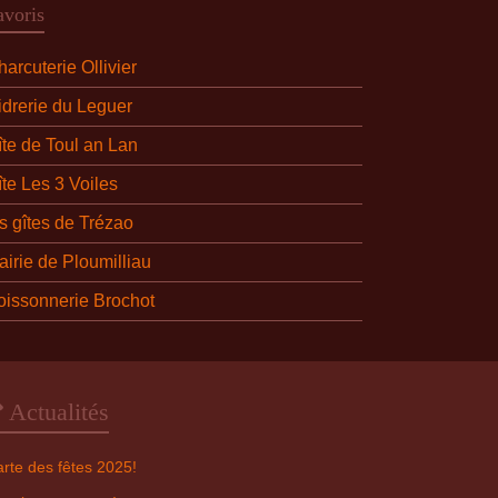
avoris
arcuterie Ollivier
idrerie du Leguer
îte de Toul an Lan
îte Les 3 Voiles
es gîtes de Trézao
airie de Ploumilliau
oissonnerie Brochot
Actualités
rte des fêtes 2025!