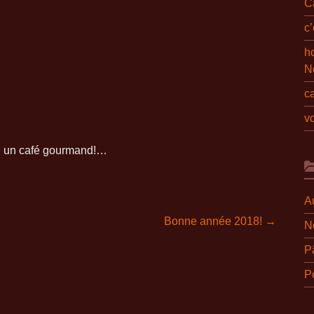
C
c
ho
N
c
v
ou un café gourmand!…
A
Bonne année 2018!
→
N
P
Po