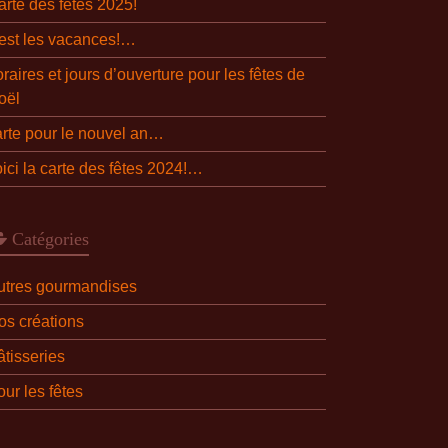
arte des fêtes 2025!
’est les vacances!…
raires et jours d’ouverture pour les fêtes de
oël
arte pour le nouvel an…
oici la carte des fêtes 2024!…
Catégories
utres gourmandises
os créations
âtisseries
ur les fêtes