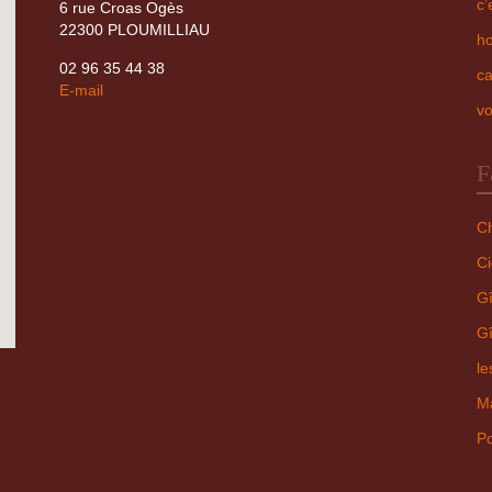
c’
6 rue Croas Ogès
22300 PLOUMILLIAU
ho
02 96 35 44 38
ca
E-mail
vo
F
Ch
Ci
Gî
Gî
le
Ma
Po